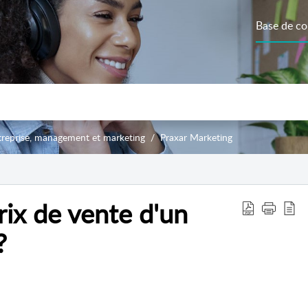
Base de co
treprise, management et marketing
Praxar Marketing
rix de vente d'un
?